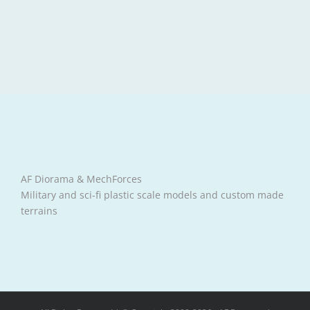
AF Diorama & MechForces
Military and sci-fi plastic scale models and custom made
terrains