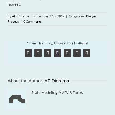
laoreet.
By
AF Diorama
|
November 27th, 2012
|
Categories:
Design
Process
|
0 Comments
Share This Story, Choose Your Platform!
Facebook
X
Reddit
LinkedIn
Tumblr
Pinterest
Vk
About the Author:
AF Diorama
Scale Modeling // AFV & Tanks